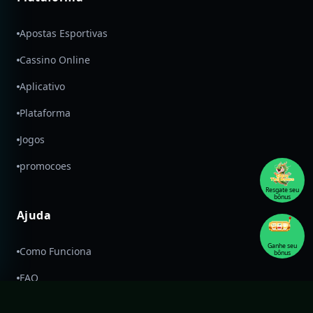
Apostas Esportivas
Cassino Online
Aplicativo
Plataforma
Jogos
promocoes
Resgate seu
bônus
Ajuda
Ganhe seu
Como Funciona
bônus
FAQ
Termos de Uso