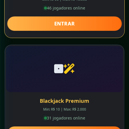
46 jogadores online
ENTRAR
Blackjack Premium
Min: R$ 10 | Max: R$ 2.000
31 jogadores online