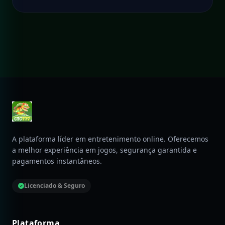
A plataforma líder em entretenimento online. Oferecemos
a melhor experiência em jogos, segurança garantida e
pagamentos instantâneos.
Licenciado & Seguro
Plataforma