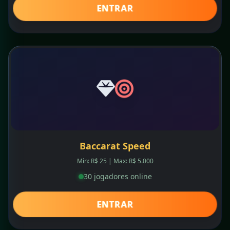
ENTRAR
Baccarat Speed
Min: R$ 25 | Max: R$ 5.000
30 jogadores online
ENTRAR