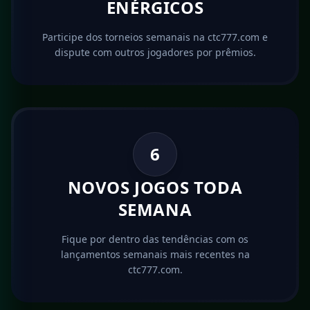
ENÉRGICOS
Participe dos torneios semanais na ctc777.com e
dispute com outros jogadores por prêmios.
6
NOVOS JOGOS TODA
SEMANA
Fique por dentro das tendências com os
lançamentos semanais mais recentes na
ctc777.com.