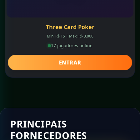
Three Card Poker
Min: R$ 15 | Max: R$ 3.000
17 jogadores online
ENTRAR
PRINCIPAIS
FORNECEDORES