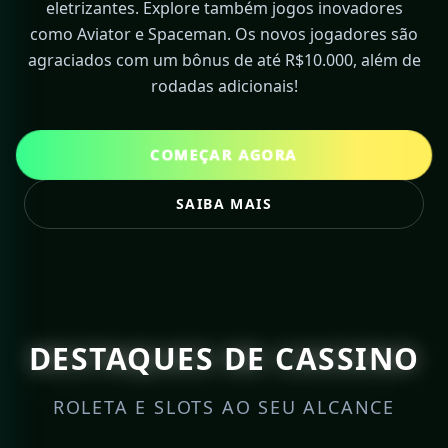
eletrizantes. Explore também jogos inovadores
como Aviator e Spaceman. Os novos jogadores são
agraciados com um bônus de até R$10.000, além de
rodadas adicionais!
COMEÇAR AGORA
SAIBA MAIS
DESTAQUES DE CASSINO
ROLETA E SLOTS AO SEU ALCANCE