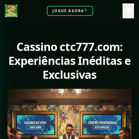
JOGUE AGORA
Cassino ctc777.com:
Experiências Inéditas e
Exclusivas